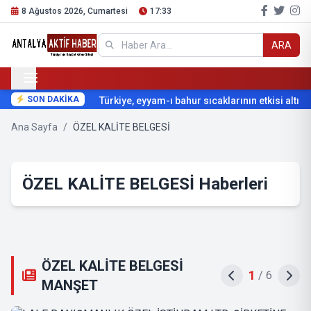
8 Ağustos 2026, Cumartesi
17:33
ARA
SON DAKİKA
Türkiye, eyyam-ı bahur sıcaklarının etkisi altına 
Ana Sayfa
/
ÖZEL KALİTE BELGESİ
ÖZEL KALİTE BELGESİ Haberleri
ÖZEL KALİTE BELGESİ
1
/
6
MANŞET