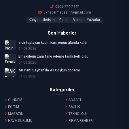
0505 774 7447
07habermagazin@gmail.com
Künye
İletişim
Galeri
Video
Yazarlar
Son Haberler
İncir toplayan kadın kamyonun altında kaldı
04.08.2026
Emeklilerin zam farkı ödeme tarihi belli oldu
04.08.2026
AK Parti Seyhan’da Ali Coşkun dönemi
04.08.2026
Kategoriler
GÜNDEM
SİYASET
EĞİTİM
SAĞLIK
MAGAZİN
TEKNOLOJİ
HAVA DURUMU
FİRMA REHBERİ