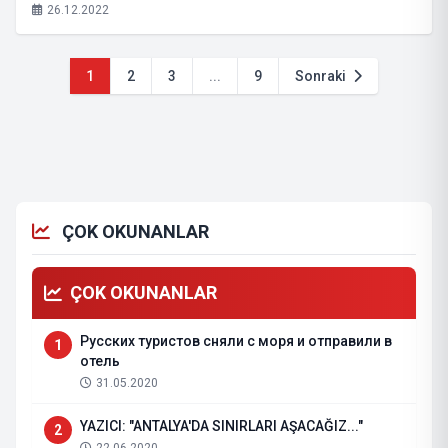
26.12.2022
1
2
3
...
9
Sonraki
ÇOK OKUNANLAR
ÇOK OKUNANLAR
Русских туристов сняли с моря и отправили в
1
отель
31.05.2020
YAZICI: "ANTALYA'DA SINIRLARI AŞACAĞIZ..."
2