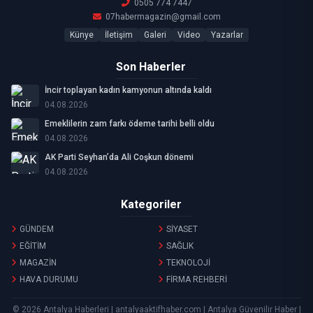
0505 774 7447
07habermagazin@gmail.com
Künye
İletişim
Galeri
Video
Yazarlar
Son Haberler
İncir toplayan kadın kamyonun altında kaldı
04.08.2026
Emeklilerin zam farkı ödeme tarihi belli oldu
04.08.2026
AK Parti Seyhan’da Ali Coşkun dönemi
04.08.2026
Kategoriler
GÜNDEM
SİYASET
EĞİTİM
SAĞLIK
MAGAZİN
TEKNOLOJİ
HAVA DURUMU
FİRMA REHBERİ
© 2026 Antalya Haberleri | antalyaaktifhaber.com | Antalya Güvenilir Haber |