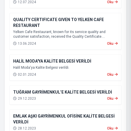
12.07.2024
Oku
QUALITY CERTIFICATE GIVEN TO YELKEN CAFE
RESTAURANT
Yelken Cafe Restaurant, known for its service quality and
customer satisfaction, received the Quality Certificate.
Yeşilçam Media Chairman Köksal Selçuk presented the Quality
13.06.2024
Oku
Certificate to restaurant officials Yusuf Şahin and his son Kansu
Şahin.
HALİL MODA'YA KALİTE BELGESİ VERİLDİ
Halil Moda'ya Kalite Belgesi verildi.
02.01.2024
Oku
TUĞRAM GAYRİMENKUL’E KALİTE BELGESİ VERİLDİ
29.12.2023
Oku
EMLAK AŞKI GAYRİMENKUL OFİSİNE KALİTE BELGESİ
VERİLDİ
28.12.2023
Oku