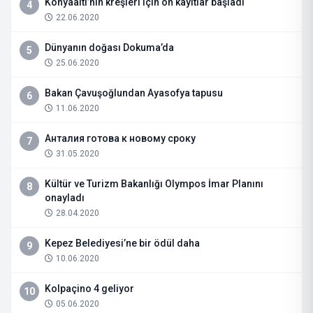
Konyaaltı’nın kreşleri için ön kayıtlar başladı
4
22.06.2020
Dünyanın doğası Dokuma’da
5
25.06.2020
Bakan Çavuşoğlundan Ayasofya tapusu
6
11.06.2020
Анталия готова к новому сроку
7
31.05.2020
Kültür ve Turizm Bakanlığı Olympos İmar Planını
8
onayladı
28.04.2020
Kepez Belediyesi’ne bir ödül daha
9
10.06.2020
Kolpaçino 4 geliyor
10
05.06.2020