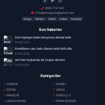
0505 774 7447
07habermagazin@gmail.com
Künye
İletişim
Galeri
Video
Yazarlar
Son Haberler
İncir toplayan kadın kamyonun altında kaldı
04.08.2026
Emeklilerin zam farkı ödeme tarihi belli oldu
04.08.2026
AK Parti Seyhan’da Ali Coşkun dönemi
04.08.2026
Kategoriler
GÜNDEM
SİYASET
EĞİTİM
SAĞLIK
MAGAZİN
TEKNOLOJİ
HAVA DURUMU
FİRMA REHBERİ