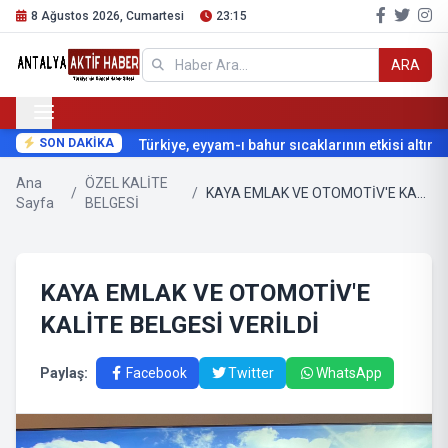
8 Ağustos 2026, Cumartesi
23:15
ARA
SON DAKİKA
Türkiye, eyyam-ı bahur sıcaklarının etkisi altına g
Ana
ÖZEL KALİTE
/
/
KAYA EMLAK VE OTOMOTİV'E KALİTE BELGESİ VERİLDİ
Sayfa
BELGESİ
KAYA EMLAK VE OTOMOTİV'E
KALİTE BELGESİ VERİLDİ
Paylaş:
Facebook
Twitter
WhatsApp