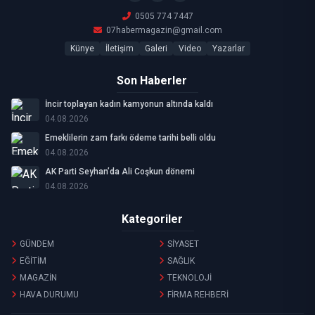
0505 774 7447
07habermagazin@gmail.com
Künye
İletişim
Galeri
Video
Yazarlar
Son Haberler
İncir toplayan kadın kamyonun altında kaldı
04.08.2026
Emeklilerin zam farkı ödeme tarihi belli oldu
04.08.2026
AK Parti Seyhan’da Ali Coşkun dönemi
04.08.2026
Kategoriler
GÜNDEM
SİYASET
EĞİTİM
SAĞLIK
MAGAZİN
TEKNOLOJİ
HAVA DURUMU
FİRMA REHBERİ