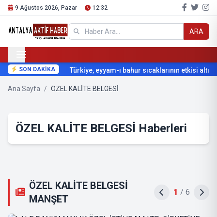
9 Ağustos 2026, Pazar
12:32
ARA
SON DAKİKA
Türkiye, eyyam-ı bahur sıcaklarının etkisi altına 
Ana Sayfa
/
ÖZEL KALİTE BELGESİ
ÖZEL KALİTE BELGESİ Haberleri
ÖZEL KALİTE BELGESİ
1
/
6
MANŞET