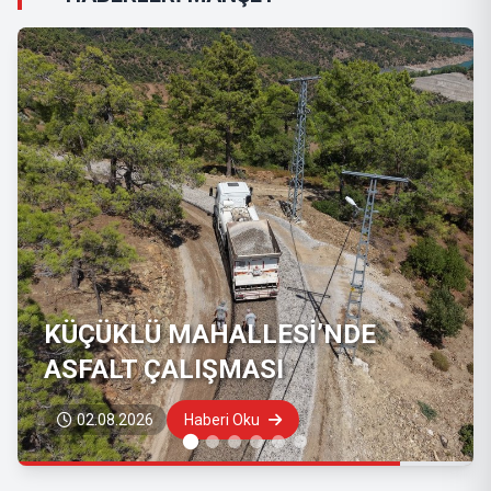
KÜÇÜKLÜ MAHALLESİ’NDE
ASFALT ÇALIŞMASI
02.08.2026
Haberi Oku