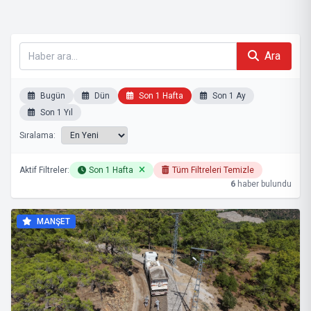
Ara
Bugün
Dün
Son 1 Hafta
Son 1 Ay
Son 1 Yıl
Sıralama:
Aktif Filtreler:
Son 1 Hafta
Tüm Filtreleri Temizle
6
haber bulundu
MANŞET