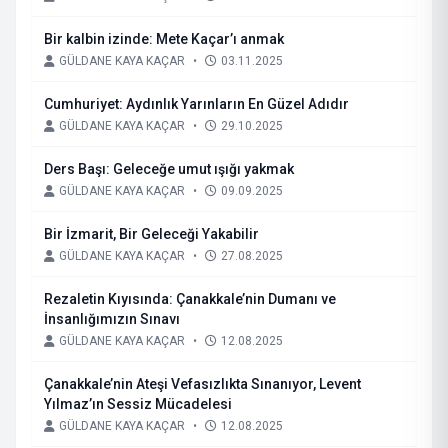
Bir kalbin izinde: Mete Kaçar’ı anmak
GÜLDANE KAYA KAÇAR
•
03.11.2025
Cumhuriyet: Aydınlık Yarınların En Güzel Adıdır
GÜLDANE KAYA KAÇAR
•
29.10.2025
Ders Başı: Geleceğe umut ışığı yakmak
GÜLDANE KAYA KAÇAR
•
09.09.2025
Bir İzmarit, Bir Geleceği Yakabilir
GÜLDANE KAYA KAÇAR
•
27.08.2025
Rezaletin Kıyısında: Çanakkale’nin Dumanı ve
İnsanlığımızın Sınavı
GÜLDANE KAYA KAÇAR
•
12.08.2025
Çanakkale’nin Ateşi Vefasızlıkta Sınanıyor, Levent
Yılmaz’ın Sessiz Mücadelesi
GÜLDANE KAYA KAÇAR
•
12.08.2025