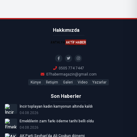
Hakkımızda
0505 774 7447
07habermagazin@gmail.com
Künye
İletişim
Galeri
Video
Yazarlar
Son Haberler
İncir toplayan kadın kamyonun altında kaldı
04.08.2026
Emeklilerin zam farkı ödeme tarihi belli oldu
04.08.2026
AK Parti Seyhan’da Ali Coşkun dönemi