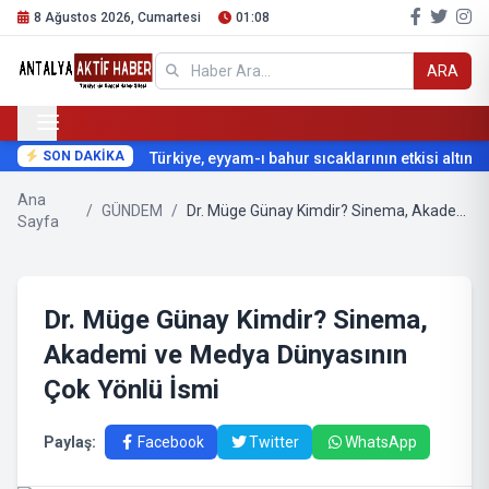
8 Ağustos 2026, Cumartesi
01:08
ARA
SON DAKİKA
Türkiye, eyyam-ı bahur sıcaklarının etkisi altına gir
Ana
/
GÜNDEM
/
Dr. Müge Günay Kimdir? Sinema, Akademi ve Medya Dünyasının Çok Yönlü İsmi
Sayfa
Dr. Müge Günay Kimdir? Sinema,
Akademi ve Medya Dünyasının
Çok Yönlü İsmi
Paylaş:
Facebook
Twitter
WhatsApp