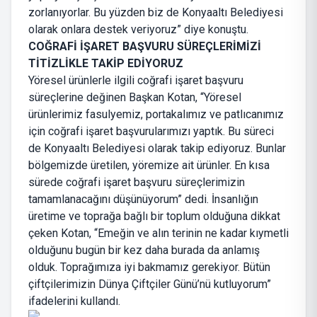
zorlanıyorlar. Bu yüzden biz de Konyaaltı Belediyesi
olarak onlara destek veriyoruz” diye konuştu.
COĞRAFİ İŞARET BAŞVURU SÜREÇLERİMİZİ
TİTİZLİKLE TAKİP EDİYORUZ
Yöresel ürünlerle ilgili coğrafi işaret başvuru
süreçlerine değinen Başkan Kotan, “Yöresel
ürünlerimiz fasulyemiz, portakalımız ve patlıcanımız
için coğrafi işaret başvurularımızı yaptık. Bu süreci
de Konyaaltı Belediyesi olarak takip ediyoruz. Bunlar
bölgemizde üretilen, yöremize ait ürünler. En kısa
sürede coğrafi işaret başvuru süreçlerimizin
tamamlanacağını düşünüyorum” dedi. İnsanlığın
üretime ve toprağa bağlı bir toplum olduğuna dikkat
çeken Kotan, “Emeğin ve alın terinin ne kadar kıymetli
olduğunu bugün bir kez daha burada da anlamış
olduk. Toprağımıza iyi bakmamız gerekiyor. Bütün
çiftçilerimizin Dünya Çiftçiler Günü’nü kutluyorum”
ifadelerini kullandı.