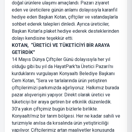
doğal ürünlere ulaşımı amaçlandı. Pazarı ziyaret
eden ve üreticilere günün anlamı dolayısıyla karanfil
hediye eden Başkan Kotan, çiftçiler ve vatandaşlarla
sohbet ederek talepleri dinledi. Ayrıca üreticiler,
Başkan Kotan’a plaket hediye ederek desteklerinden
dolayı kendisine teşekkür etti.
KOTAN, “ÜRETİCİ VE TÜKETİCİYİ BİR ARAYA
GETİRDİK”
14 Mayıs Dünya Çiftçiler Günü dolayısıyla her yıl
olduğu gibi bu yıl da HayatPark’ta Üretici Pazarı’nı
kurduklarını vurgulayan Konyaaltı Belediye Başkanı
Cem Kotan, “Sera ve tarlalarında ürün yetiştiren
çiftçilerimizi parkımızda ağırlıyoruz. Halkımız burada
pazar alışverişini yapıyor. Direkt olarak üretici ve
tüketiciyi bir araya getiren bir etkinlik düzenledik.
30’a yakın çiftçimiz bugün bizlerle birlikte.
Konyaaltı’mız bir tarım bölgesi. Her ne kadar sahili ve
turizmiyle anılsa da kırsalında ürün yetiştiriciliği
yapılıyor. Çiftçilerimiz artan maaliyetler konusunda