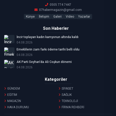
0505 774 7447
07habermagazin@gmail.com
Künye
İletişim
Galeri
Video
Yazarlar
Son Haberler
İncir toplayan kadın kamyonun altında kaldı
04.08.2026
Emeklilerin zam farkı ödeme tarihi belli oldu
04.08.2026
AK Parti Seyhan’da Ali Coşkun dönemi
04.08.2026
Kategoriler
GÜNDEM
SİYASET
EĞİTİM
SAĞLIK
MAGAZİN
TEKNOLOJİ
HAVA DURUMU
FİRMA REHBERİ