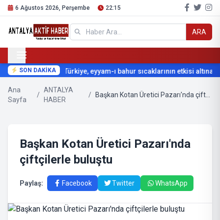
6 Ağustos 2026, Perşembe
22:15
ARA
SON DAKİKA
Türkiye, eyyam-ı bahur sıcaklarının etkisi altına gir
Ana
ANTALYA
/
/
Başkan Kotan Üretici Pazarı'nda çiftçilerle buluştu
Sayfa
HABER
Başkan Kotan Üretici Pazarı'nda
çiftçilerle buluştu
Paylaş:
Facebook
Twitter
WhatsApp