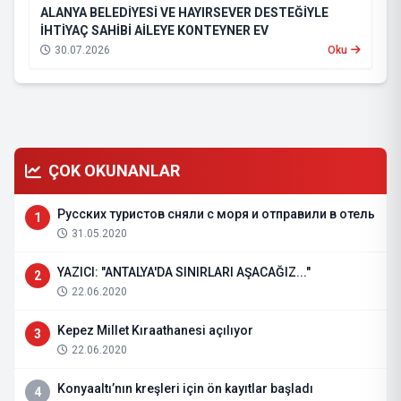
ALANYA BELEDİYESİ VE HAYIRSEVER DESTEĞİYLE
İHTİYAÇ SAHİBİ AİLEYE KONTEYNER EV
30.07.2026
Oku
ÇOK OKUNANLAR
Русских туристов сняли с моря и отправили в отель
1
31.05.2020
YAZICI: "ANTALYA'DA SINIRLARI AŞACAĞIZ..."
2
22.06.2020
Kepez Millet Kıraathanesi açılıyor
3
22.06.2020
Konyaaltı’nın kreşleri için ön kayıtlar başladı
4