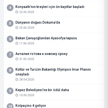
Konyaaltı’nın kreşleri için ön kayıtlar başladı
4
22.06.2020
Dünyanın doğası Dokuma’da
5
25.06.2020
Bakan Çavuşoğlundan Ayasofya tapusu
6
11.06.2020
Анталия готова к новому сроку
7
31.05.2020
Kültür ve Turizm Bakanlığı Olympos İmar Planını
8
onayladı
28.04.2020
Kepez Belediyesi’ne bir ödül daha
9
10.06.2020
Kolpaçino 4 geliyor
10