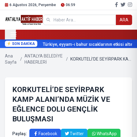
6 Ağustos 2026, Perşembe
06:59
ARA
SON DAKİKA
Türkiye, eyyam-ı bahur sıcaklarının etkisi altına gi
Ana
ANTALYA BELEDİYE
/
/
KORKUTELİ’DE SEYİRPARK KAMP ALANI’NDA MÜZİK VE EĞLENCE DOLU GENÇLİK BULUŞMASI
Sayfa
HABERLERİ
KORKUTELİ’DE SEYİRPARK
KAMP ALANI’NDA MÜZİK VE
EĞLENCE DOLU GENÇLİK
BULUŞMASI
Paylaş:
Facebook
Twitter
WhatsApp