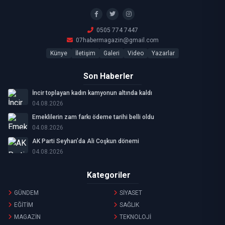
0505 774 7447
07habermagazin@gmail.com
Künye
İletişim
Galeri
Video
Yazarlar
Son Haberler
İncir toplayan kadın kamyonun altında kaldı
04.08.2026
Emeklilerin zam farkı ödeme tarihi belli oldu
04.08.2026
AK Parti Seyhan’da Ali Coşkun dönemi
04.08.2026
Kategoriler
GÜNDEM
SİYASET
EĞİTİM
SAĞLIK
MAGAZİN
TEKNOLOJİ