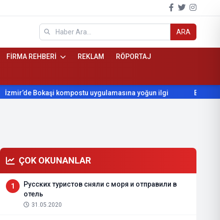
ARA
FİRMA REHBERİ
REKLAM
RÖPORTAJ
ostu uygulamasına yoğun ilgi
Beydağ’ın yıllardır beklediği yo
ÇOK OKUNANLAR
Русских туристов сняли с моря и отправили в
1
отель
31.05.2020