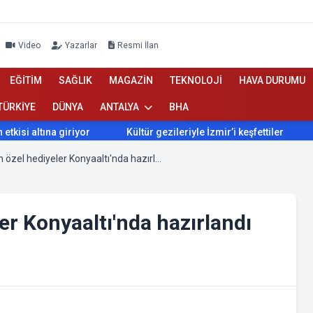
Video
Yazarlar
Resmi İlan
EĞİTİM
SAĞLIK
MAGAZİN
TEKNOLOJİ
HAVA DURUMU
TÜRKİYE
DÜNYA
ANTALYA
BHA
Kültür gezileriyle İzmir’i keşfettiler
İzmir’de Bokaşi komp
Anneler için en özel hediyeler Konyaaltı'nda hazırlandı
er Konyaaltı'nda hazırlandı