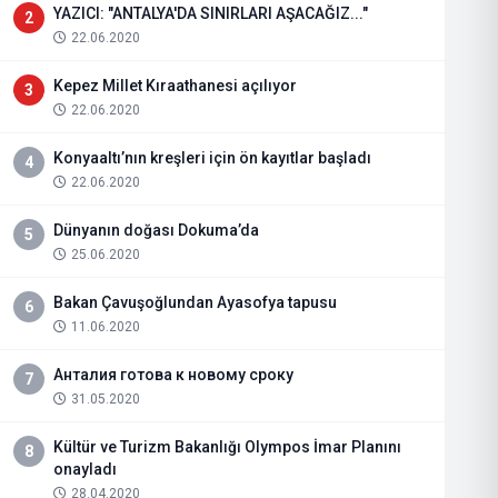
YAZICI: "ANTALYA'DA SINIRLARI AŞACAĞIZ..."
2
22.06.2020
Kepez Millet Kıraathanesi açılıyor
3
22.06.2020
Konyaaltı’nın kreşleri için ön kayıtlar başladı
4
22.06.2020
Dünyanın doğası Dokuma’da
5
25.06.2020
Bakan Çavuşoğlundan Ayasofya tapusu
6
11.06.2020
Анталия готова к новому сроку
7
31.05.2020
Kültür ve Turizm Bakanlığı Olympos İmar Planını
8
onayladı
28.04.2020