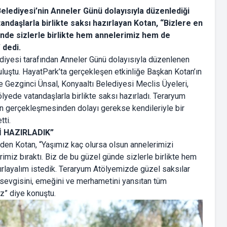
elediyesi’nin Anneler Günü dolayısıyla düzenlediği
tandaşlarla birlikte saksı hazırlayan Kotan, “Bizlere en
günde sizlerle birlikte hem annelerimiz hem de
 dedi.
diyesi tarafından Anneler Günü dolayısıyla düzenlenen
buluştu. HayatPark’ta gerçekleşen etkinliğe Başkan Kotan’ın
e Gezginci Ünsal, Konyaaltı Belediyesi Meclis Üyeleri,
lyede vatandaşlarla birlikte saksı hazırladı. Teraryum
iğin gerçekleşmesinden dolayı gerekse kendileriyle bir
tti.
İ HAZIRLADIK”
eden Kotan, “Yaşımız kaç olursa olsun annelerimizi
imiz bıraktı. Biz de bu güzel günde sizlerle birlikte hem
ırlayalım istedik. Teraryum Atölyemizde güzel saksılar
sevgisini, emeğini ve merhametini yansıtan tüm
ız” diye konuştu.