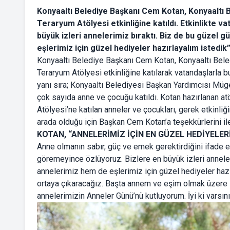
Konyaaltı Belediye Başkanı Cem Kotan, Konyaaltı B
Teraryum Atölyesi etkinliğine katıldı. Etkinlikte va
büyük izleri annelerimiz bıraktı. Biz de bu güzel 
eşlerimiz için güzel hediyeler hazırlayalım istedik”
Konyaaltı Belediye Başkanı Cem Kotan, Konyaaltı Bele
Teraryum Atölyesi etkinliğine katılarak vatandaşlarla 
yanı sıra; Konyaaltı Belediyesi Başkan Yardımcısı Müg
çok sayıda anne ve çocuğu katıldı. Kotan hazırlanan atö
Atölyesi’ne katılan anneler ve çocukları, gerek etkinl
arada olduğu için Başkan Cem Kotan’a teşekkürlerini ile
KOTAN, “ANNELERİMİZ İÇİN EN GÜZEL HEDİYELER
Anne olmanın sabır, güç ve emek gerektirdiğini ifade 
göremeyince özlüyoruz. Bizlere en büyük izleri anneler
annelerimiz hem de eşlerimiz için güzel hediyeler haz
ortaya çıkaracağız. Başta annem ve eşim olmak üzere 
annelerimizin Anneler Günü’nü kutluyorum. İyi ki varsın