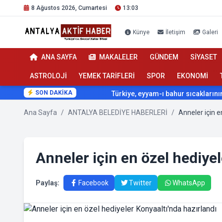
8 Ağustos 2026, Cumartesi
13:03
Künye
İletişim
Galeri
ANA SAYFA
MAKALELER
GÜNDEM
SİYASET
ASTROLOJİ
YEMEK TARİFLERİ
SPOR
EKONOMİ
SON DAKİKA
Türkiye, eyyam-ı bahur sıcaklarının etkisi altına giriyor
Ana Sayfa
/
ANTALYA BELEDİYE HABERLERİ
/
Anneler için en özel hediyel
Paylaş:
Facebook
Twitter
WhatsApp