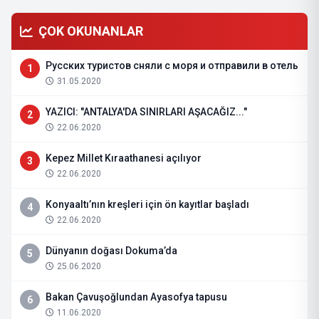
ÇOK OKUNANLAR
Русских туристов сняли с моря и отправили в отель
1
31.05.2020
YAZICI: "ANTALYA'DA SINIRLARI AŞACAĞIZ..."
2
22.06.2020
Kepez Millet Kıraathanesi açılıyor
3
22.06.2020
Konyaaltı’nın kreşleri için ön kayıtlar başladı
4
22.06.2020
Dünyanın doğası Dokuma’da
5
25.06.2020
Bakan Çavuşoğlundan Ayasofya tapusu
6
11.06.2020