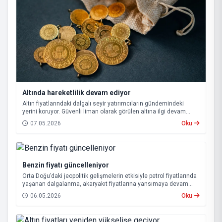
Altında hareketlilik devam ediyor
Altın fiyatlarındaki dalgalı seyir yatırımcıların gündemindeki
yerini koruyor. Güvenli liman olarak görülen altına ilgi devam
ederken, küresel gelişmeler ve savaşların etkisiyle piyasalarda
07.05.2026
Oku
hareketlilik sürüyor.
Benzin fiyatı güncelleniyor
Orta Doğu’daki jeopolitik gelişmelerin etkisiyle petrol fiyatlarında
yaşanan dalgalanma, akaryakıt fiyatlarına yansımaya devam
ediyor. Bu kapsamda, bu gece itibarıyla benzin ve otogaz
06.05.2026
Oku
fiyatlarında yeni bir düzenlemeye gidilecek.