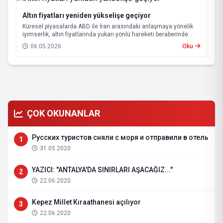
Altın fiyatları yeniden yükselişe geçiyor
Küresel piyasalarda ABD ile İran arasındaki anlaşmaya yönelik
iyimserlik, altın fiyatlarında yukarı yönlü hareketi beraberinde
getirdi.
06.05.2026
Oku
ÇOK OKUNANLAR
Русских туристов сняли с моря и отправили в отель
1
31.05.2020
YAZICI: "ANTALYA'DA SINIRLARI AŞACAĞIZ..."
2
22.06.2020
Kepez Millet Kıraathanesi açılıyor
3
22.06.2020