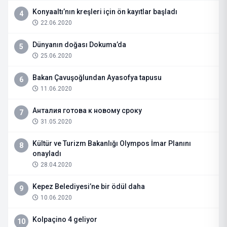
Konyaaltı’nın kreşleri için ön kayıtlar başladı
4
22.06.2020
Dünyanın doğası Dokuma’da
5
25.06.2020
Bakan Çavuşoğlundan Ayasofya tapusu
6
11.06.2020
Анталия готова к новому сроку
7
31.05.2020
Kültür ve Turizm Bakanlığı Olympos İmar Planını
8
onayladı
28.04.2020
Kepez Belediyesi’ne bir ödül daha
9
10.06.2020
Kolpaçino 4 geliyor
10