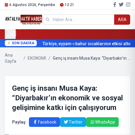
6 Ağustos 2026, Perşembe
12:21
ARA
SON DAKİKA
Türkiye, eyyam-ı bahur sıcaklarının etkisi altına g
Ana
/
EKONOMİ
/
Genç iş insanı Musa Kaya: “Diyarbakır’ın ekonomik ve sosyal gelişimine katkı için çalışıyorum
Sayfa
Genç iş insanı Musa Kaya:
“Diyarbakır’ın ekonomik ve sosyal
gelişimine katkı için çalışıyorum
Paylaş:
Facebook
Twitter
WhatsApp