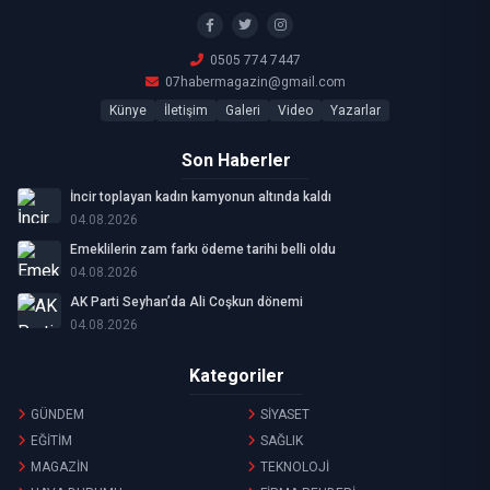
0505 774 7447
07habermagazin@gmail.com
Künye
İletişim
Galeri
Video
Yazarlar
Son Haberler
İncir toplayan kadın kamyonun altında kaldı
04.08.2026
Emeklilerin zam farkı ödeme tarihi belli oldu
04.08.2026
AK Parti Seyhan’da Ali Coşkun dönemi
04.08.2026
Kategoriler
GÜNDEM
SİYASET
EĞİTİM
SAĞLIK
MAGAZİN
TEKNOLOJİ