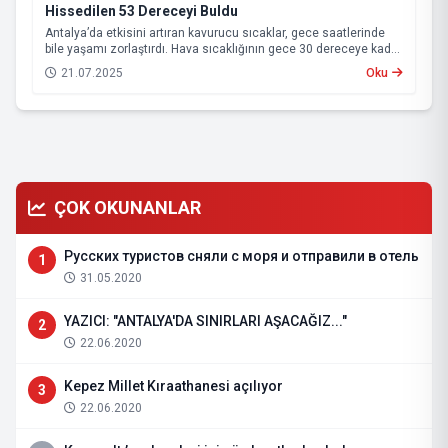
Hissedilen 53 Dereceyi Buldu
Antalya’da etkisini artıran kavurucu sıcaklar, gece saatlerinde
bile yaşamı zorlaştırdı. Hava sıcaklığının gece 30 dereceye kadar
çıktığı kentte, yüksek nemin de etkisiyle vatandaşlar serinlemek
21.07.2025
Oku
için Konyaaltı Sahili’ne akın etti. Sahile serdikleri örtülerde
sabahlayanlar, güneşin doğmasıyla birlikte denize girerek
serinlemeye çalıştı.
ÇOK OKUNANLAR
Русских туристов сняли с моря и отправили в отель
1
31.05.2020
YAZICI: "ANTALYA'DA SINIRLARI AŞACAĞIZ..."
2
22.06.2020
Kepez Millet Kıraathanesi açılıyor
3
22.06.2020