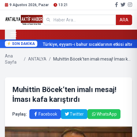
9 Ağustos 2026, Pazar
13:21
ARA
SON DAKİKA
Türkiye, eyyam-ı bahur sıcaklarının etkisi altına gi
Ana
/
ANTALYA
/
Muhittin Böcek’ten imalı mesaj! İması kafa karıştırdı
Sayfa
Muhittin Böcek’ten imalı mesaj!
İması kafa karıştırdı
Paylaş:
Facebook
Twitter
WhatsApp