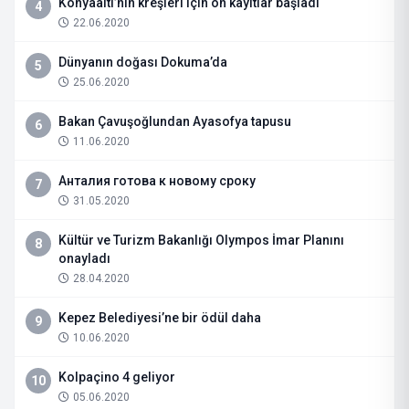
Konyaaltı’nın kreşleri için ön kayıtlar başladı
4
22.06.2020
Dünyanın doğası Dokuma’da
5
25.06.2020
Bakan Çavuşoğlundan Ayasofya tapusu
6
11.06.2020
Анталия готова к новому сроку
7
31.05.2020
Kültür ve Turizm Bakanlığı Olympos İmar Planını
8
onayladı
28.04.2020
Kepez Belediyesi’ne bir ödül daha
9
10.06.2020
Kolpaçino 4 geliyor
10
05.06.2020