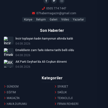
0505 774 7447
07habermagazin@gmail.com
Künye
İletişim
Galeri
Video
Yazarlar
Son Haberler
İncir toplayan kadın kamyonun altında kaldı
04.08.2026
Emeklilerin zam farkı ödeme tarihi belli oldu
04.08.2026
AK Parti Seyhan’da Ali Coşkun dönemi
04.08.2026
Kategoriler
GÜNDEM
SİYASET
EĞİTİM
SAĞLIK
MAGAZİN
TEKNOLOJİ
HAVA DURUMU
FİRMA REHBERİ