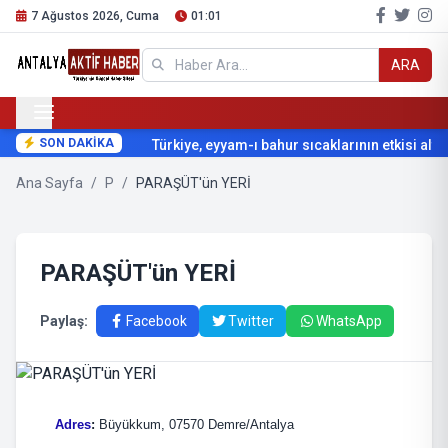
7 Ağustos 2026, Cuma
01:01
ARA
SON DAKİKA
Türkiye, eyyam-ı bahur sıcaklarının etkisi altın
Ana Sayfa
/
P
/
PARAŞÜT'ün YERİ
PARAŞÜT'ün YERİ
Paylaş:
Facebook
Twitter
WhatsApp
Adres
:
Büyükkum, 07570 Demre/Antalya