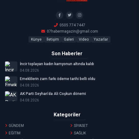
0505 774 7447
07habermagazin@gmail.com
Künye
İletişim
Galeri
Video
Yazarlar
Son Haberler
İncir toplayan kadın kamyonun altında kaldı
04.08.2026
Emeklilerin zam farkı ödeme tarihi belli oldu
04.08.2026
AK Parti Seyhan’da Ali Coşkun dönemi
04.08.2026
Kategoriler
GÜNDEM
SİYASET
EĞİTİM
SAĞLIK