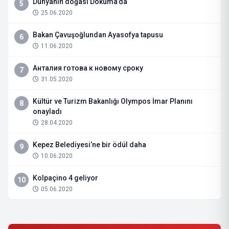
Dünyanın doğası Dokuma’da
5
25.06.2020
Bakan Çavuşoğlundan Ayasofya tapusu
6
11.06.2020
Анталия готова к новому сроку
7
31.05.2020
Kültür ve Turizm Bakanlığı Olympos İmar Planını
8
onayladı
28.04.2020
Kepez Belediyesi’ne bir ödül daha
9
10.06.2020
Kolpaçino 4 geliyor
10
05.06.2020