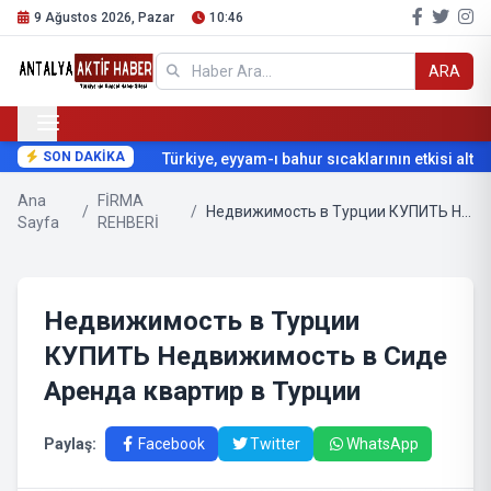
9 Ağustos 2026, Pazar
10:46
ARA
SON DAKİKA
Türkiye, eyyam-ı bahur sıcaklarının etkisi altına
Ana
FİRMA
/
/
Недвижимость в Турции КУПИТЬ Недвижимость в Сиде Аренда квартир в Турции
Sayfa
REHBERİ
Недвижимость в Турции
КУПИТЬ Недвижимость в Сиде
Аренда квартир в Турции
Paylaş:
Facebook
Twitter
WhatsApp