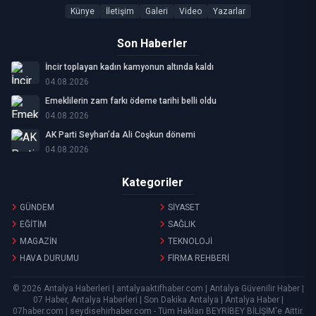
Künye
İletişim
Galeri
Video
Yazarlar
Son Haberler
İncir toplayan kadın kamyonun altında kaldı
04.08.2026
Emeklilerin zam farkı ödeme tarihi belli oldu
04.08.2026
AK Parti Seyhan’da Ali Coşkun dönemi
04.08.2026
Kategoriler
GÜNDEM
SİYASET
EĞİTİM
SAĞLIK
MAGAZİN
TEKNOLOJİ
HAVA DURUMU
FİRMA REHBERİ
© 2026 Antalya Haberleri | antalyaaktifhaber.com | Antalya Güvenilir Haber |
07 Haber, Antalya Haberleri | Son Dakika Antalya | Antalya Haber |
07haber.com | seydisehirhaber.com - Tüm Hakları
BEYRİBEY BİLİŞİM
'e Aittir.