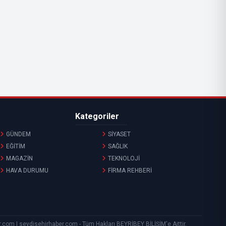
Kategoriler
GÜNDEM
SİYASET
EĞİTİM
SAĞLIK
MAGAZİN
TEKNOLOJİ
HAVA DURUMU
FİRMA REHBERİ
ber.com | seydisehirhaber.com - Tüm Hakları
BEYRİBEY BİLİŞİM
'e Aittir.