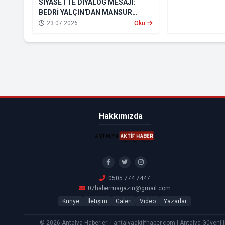
SİYASETTE DİYALOG MESAJI:
BEDRİ YALÇIN'DAN MANSUR
YAVAŞ'A ANLAMLI ZİYARET
23.07.2026
Oku
Hakkımızda
0505 774 7447
07habermagazin@gmail.com
Künye
İletişim
Galeri
Video
Yazarlar
© 2026 Antalya Haberleri | antalyaaktifhaber.com | Antalya Güvenili