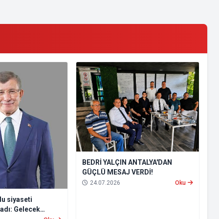
BEDRİ YALÇIN ANTALYA'DAN
GÜÇLÜ MESAJ VERDİ!
24.07.2026
Oku
u siyaseti
ladı: Gelecek