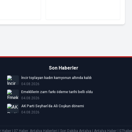
Son Haberler
İncir toplayan kadın kamyonun altında kaldı
04.08.2026
Emeklilerin zam farkı ödeme tarihi belli oldu
04.08.2026
AK Parti Seyhan’da Ali Coşkun dönemi
04.08.2026
r Haber | 07 Haber, Antalya Haberleri | Son Dakika Antalya | Antalya Haber | 07ha