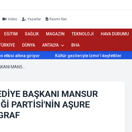
Video
Yazarlar
Resmi İlan
EĞİTİM
SAĞLIK
MAGAZİN
TEKNOLOJİ
HAVA DURUMU
TÜRKİYE
DÜNYA
ANTALYA
BHA
ltına giriyor
Kültür gezileriyle İzmir’i keşfettiler
İzmir’
ANKARA BÜYÜKŞEHİR BELEDİYE BAŞKANI MANSUR YAVAŞ'TAN ANADOLU BİRLİĞİ PARTİSİ'NİN AŞURE ETKİNLİĞİNE ANLAMLI TELGRAF
EDİYE BAŞKANI MANSUR
Ğİ PARTİSİ'NİN AŞURE
LGRAF