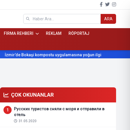
ARA
FİRMA REHBERİ
REKLAM
RÖPORTAJ
de Bokaşi kompostu uygulamasına yoğun ilgi
Beydağ’ın yıllard
ÇOK OKUNANLAR
Русских туристов сняли с моря и отправили в
1
отель
31.05.2020