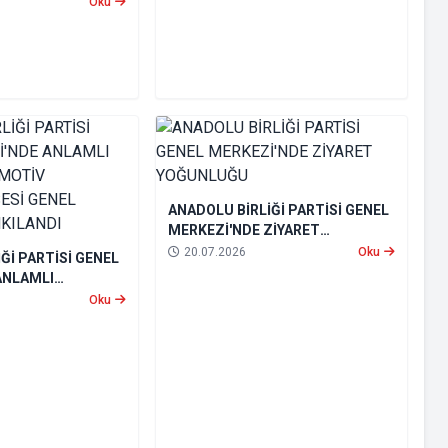
tti
Oku
ANADOLU BİRLİĞİ PARTİSİ GENEL
MERKEZİ'NDE ZİYARET
YOĞUNLUĞU
20.07.2026
Oku
Ğİ PARTİSİ GENEL
ANLAMLI
OMOTİV
Oku
ESİ GENEL
KILANDI