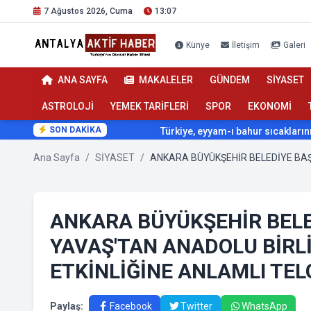
7 Ağustos 2026, Cuma
13:07
Künye
İletişim
Galeri
ANA SAYFA
MAKALELER
GÜNDEM
SİYASET
ASTROLOJİ
YEMEK TARİFLERİ
SPOR
EKONOMİ
SON DAKİKA
Türkiye, eyyam-ı bahur sıcaklarının etkisi a
Ana Sayfa
/
SİYASET
/
ANKARA BÜYÜKŞEHİR BEL
YAVAŞ'TAN ANADOLU BİRLİ
ETKİNLİĞİNE ANLAMLI TE
Paylaş:
Facebook
Twitter
WhatsApp