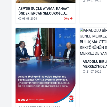
Partisi’ni feshe
29.07.2026
ABP'DE GÜÇLÜ ATAMA! KANAAT
ÖNDERİ ERCAN SELÇUKOĞLU,
TÜM BÖLGELERDEN SORUMLU
03.08.2026
Oku
GENEL BAŞKAN YARDIMCISI OLDU
ANADOLU BİRLİ
MERKEZİ'NDE 
BULUŞMA: OT
21.07.2026
SEKTÖRÜNÜN S
MERKEZDE YAN