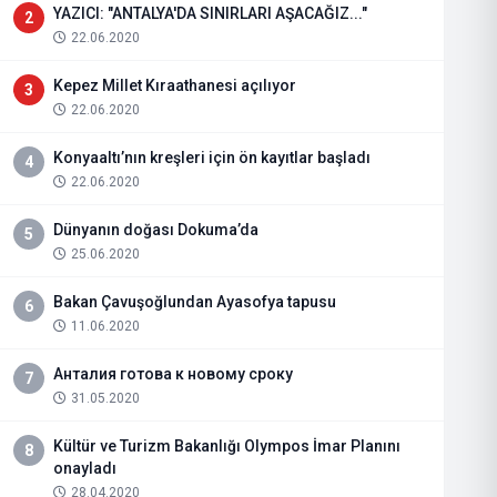
YAZICI: "ANTALYA'DA SINIRLARI AŞACAĞIZ..."
2
22.06.2020
Kepez Millet Kıraathanesi açılıyor
3
22.06.2020
Konyaaltı’nın kreşleri için ön kayıtlar başladı
4
22.06.2020
Dünyanın doğası Dokuma’da
5
25.06.2020
Bakan Çavuşoğlundan Ayasofya tapusu
6
11.06.2020
Анталия готова к новому сроку
7
31.05.2020
Kültür ve Turizm Bakanlığı Olympos İmar Planını
8
onayladı
28.04.2020