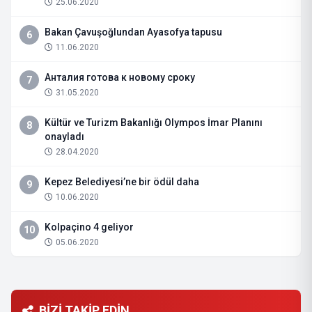
25.06.2020
Bakan Çavuşoğlundan Ayasofya tapusu
6
11.06.2020
Анталия готова к новому сроку
7
31.05.2020
Kültür ve Turizm Bakanlığı Olympos İmar Planını
8
onayladı
28.04.2020
Kepez Belediyesi’ne bir ödül daha
9
10.06.2020
Kolpaçino 4 geliyor
10
05.06.2020
BİZİ TAKİP EDİN