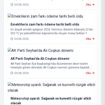
annesi 65 yaşındaki kadın hayatını kaybetti.
04.08.2026
Oku
Emeklilerin zam farkı ödeme tarihi belli oldu
En düşük emekli aylığının 2026 Temmuz dönemi itibarıyla 23 bin
552 TL'ye yükseltilmesi kapsamında oluşan maaş farkları 7
Ağustos 2026 tarihinde hesaplara yatırılacak.
04.08.2026
Oku
AK Parti Seyhan’da Ali Coşkun dönemi
AK Parti Seyhan İlçe Başkanlığı’nda düzenlenen devir teslim
töreniyle görevi devralan Ali Coşkun resmen görevine başladı.
Hizmet vurgusu yapan Coşkun, “AK Partili olmak, bu ülkenin her
04.08.2026
Oku
metrekaresine sevdalı olmaktır” dedi.
Meteoroloji uyardı: Sağanak ve kuvvetli rüzgâr etkili
olacak