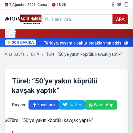
7 Ağustos 2026, Cuma
18:28
ARA
SON DAKİKA
Türkiye, eyyam-ı bahur sıcaklarının etkisi altına
Ana Sayfa
/
BHA
/
Türel: “50’ye yakın köprülü kavşak yaptık”
Türel: “50’ye yakın köprülü
kavşak yaptık”
Paylaş:
Facebook
Twitter
WhatsApp