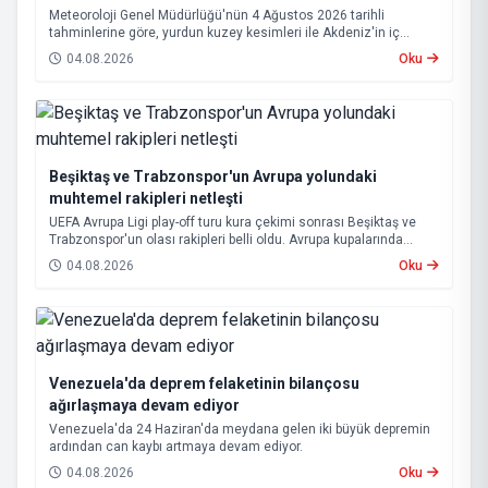
Meteoroloji Genel Müdürlüğü'nün 4 Ağustos 2026 tarihli
tahminlerine göre, yurdun kuzey kesimleri ile Akdeniz'in iç
bölgelerinde yer yer sağanak ve gök gürültülü sağanak yağış
04.08.2026
Oku
bekleniyor.
Beşiktaş ve Trabzonspor'un Avrupa yolundaki
muhtemel rakipleri netleşti
UEFA Avrupa Ligi play-off turu kura çekimi sonrası Beşiktaş ve
Trabzonspor'un olası rakipleri belli oldu. Avrupa kupalarında
yoluna devam eden Beşiktaş ve Trabzonspor, grup aşamasına
04.08.2026
Oku
kalabilmek için kritik eşleşmelerle karşı karşıya gelecek.
Venezuela'da deprem felaketinin bilançosu
ağırlaşmaya devam ediyor
Venezuela'da 24 Haziran'da meydana gelen iki büyük depremin
ardından can kaybı artmaya devam ediyor.
04.08.2026
Oku